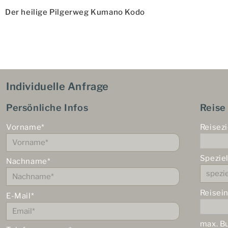
Beitrag
Der heilige Pilgerweg Kumano Kodo
Individuelle Anfrage
Persönliche Infos
Reise
Vorname*
Reisezi
Spezie
Nachname*
Reisei
E-Mail*
max. B