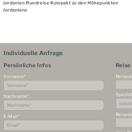
Beitrag
Jordanien Rundreise Kompakt zu den Höhepunkten
Jordaniens
Individuelle Anfrage
Persönliche Infos
Reise
Vorname*
Reisezi
Spezie
Nachname*
Reisei
E-Mail*