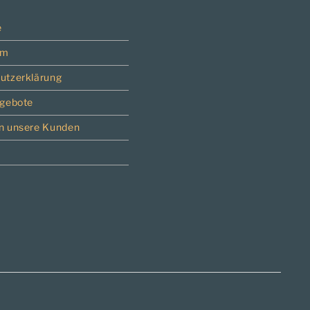
e
um
utzerklärung
ngebote
n unsere Kunden