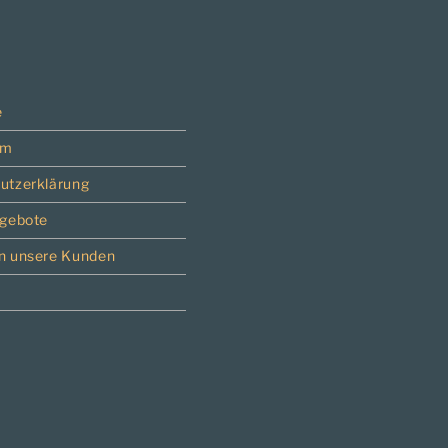
e
um
utzerklärung
ngebote
n unsere Kunden