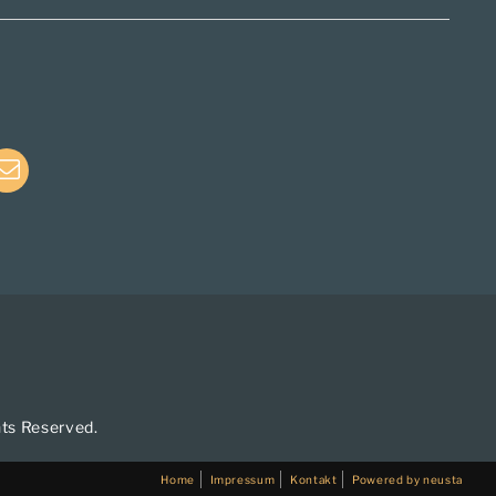
e
E-
Mail
hts Reserved.
Home
Impressum
Kontakt
Powered by neusta