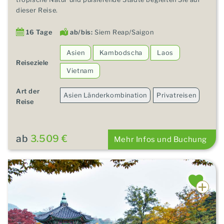
dieser Reise.
16 Tage
ab/bis:
Siem Reap/Saigon
Asien
Kambodscha
Laos
Reiseziele
Vietnam
Art der
Asien Länderkombination
Privatreisen
Reise
ab
3.509 €
Mehr Infos und Buchung