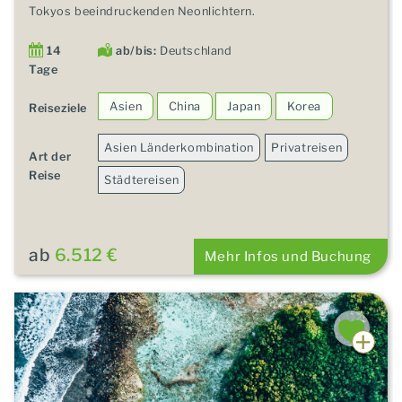
Tokyos beeindruckenden Neonlichtern.
14
ab/bis:
Deutschland
Tage
Asien
China
Japan
Korea
Reiseziele
Asien Länderkombination
Privatreisen
Art der
Reise
Städtereisen
ab
6.512 €
Mehr Infos und Buchung