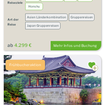
Reiseziele
Honshu
Asien Länderkombination
Gruppenreisen
Art der
Reise
Japan Gruppenreisen
ab
4.299 €
Mehr Infos und Buchung
Frühbucheraktion