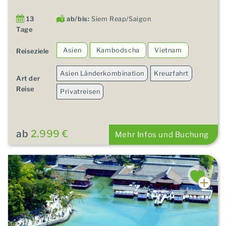
13
ab/bis:
Siem Reap/Saigon
Tage
Asien
Kambodscha
Vietnam
Reiseziele
Asien Länderkombination
Kreuzfahrt
Art der
Reise
Privatreisen
ab
2.999 €
Mehr Infos und Buchung