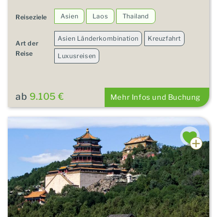
Asien
Laos
Thailand
Reiseziele
Asien Länderkombination
Kreuzfahrt
Art der
Reise
Luxusreisen
ab
9.105 €
Mehr Infos und Buchung