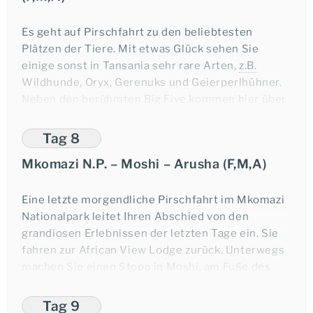
Abendessen und Übernachtung Mkomazi
Nationalpark.
Es geht auf Pirschfahrt zu den beliebtesten
Plätzen der Tiere. Mit etwas Glück sehen Sie
E-Mail
einige sonst in Tansania sehr rare Arten,
z.B.
Wildhunde, Oryx, Gerenuks und Geierperlhühner.
Neben den berühmten Big Five kommen hier über
400 Vogelarten vor. Ein Höhepunkt des Tages ist
der Besuch des Nashorn-Schutzgebietes in
Tag 8
Mkomazi, das erst vor kurzem der Öffentlichkeit
Mkomazi N.P. – Moshi – Arusha (F,M,A)
zugänglich gemacht wurde. Sie haben die seltene
Gelegenheit, diese imposanten Hornträger aus
nächster Nähe zu erleben. In der benachbarten
Eine letzte morgendliche Pirschfahrt im Mkomazi
Wildhund–Aufzuchtstation werden die
Nationalpark leitet Ihren Abschied von den
faszinierenden und stark bedrohten Jäger auf ihre
grandiosen Erlebnissen der letzten Tage ein. Sie
Auswilderung vorbereitet.
fahren zur African View Lodge zurück. Unterwegs
Zurück im Camp lassen Sie den Tag bei einem
machen Sie einen Stopp in Moshi, am Fuße des
kühlen Sundowner-Cocktail ausklingen.
Kilimanjaro gelegen. Sie können einen kurzen
Bummel unternehmen und erhaschen vielleicht
Tag 9