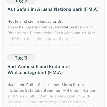
Tag 2
(
ca.
50 km
, Fahrtzeit
ca.
1 Stunde)
Auf Safari im Arusha Nationalpark (F,M,A)
Abendessen und Übernachtung in Arusha.
Heute sind sie im landschaftlich
abwechslungsreichen Arusha Nationalpark auf
Pirschfahrt. Dieser kleine Park wird vom Mt. Meru
(
4.566 m
) und seinem gewaltigen
hufeisenförmigen Krater dominiert. In der
beeindruckenden Landschaft gibt es neben
Tansanias zweithöchstem Berg auch Vulkankrater,
Tag 3
Savanne und Bergwälder, sowie malerische Seen
Süd-Amboseli und Enduimet-
und Wasserfälle zu entdecken. Hier befindet sich
Wildschutzgebiet (F,M,A)
der Lebensraum von vielen verschiedenen Tieren
u.a.
Elefanten, Giraffen und Büffel aber auch
Zebras, Warzenschweine und diverse
Nach dem Frühstück brechen Sie zu Ihrem
Antilopenarten geben sich hier ein Stelldichein. In
nächsten Safariabenteuer auf. Mit einem Ranger
den Wäldern haben die schwarz-weißen Kolobus-
sind Sie zu Fuß und im Geländewagen im Süd-
Affen ein Zuhause und an den Momella Seen
Amboseli Gebiet unterwegs. Das Enduimet-