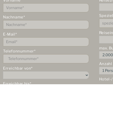
Vorname*
Reisezi
Spezie
Nachname*
Reisei
E-Mail*
max. B
Telefonnummer*
Anzahl
Erreichbar von*
Hotel-
Erreichbar bis*
★★
★★
Ich möchte eine telefonische Beratung.
★★