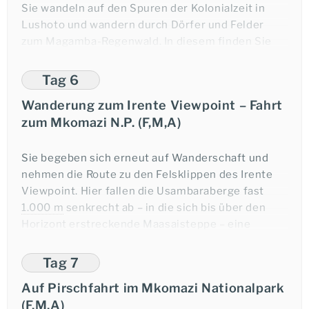
Sie wandeln auf den Spuren der Kolonialzeit in
Abendessen und Übernachtung in Lushoto.
Lushoto und wandern durch Dörfer und Felder
zum Magamba-Regenwald. In diesem finden Sie
eine üppige Vegetation mit Urwaldriesen,
malerischen Baumfarnen und anderen kleinen,
Tag 6
versteckten Naturwundern, wie die in der Region
Wanderung zum Irente Viewpoint – Fahrt
zahlreich vorkommenden Chamäleons.
Ihre Reiseexpertin: Ramona Gack
zum Mkomazi N.P. (F,M,A)
Abendessen und Übernachtung in Lushoto.
Sie begeben sich erneut auf Wanderschaft und
nehmen die Route zu den Felsklippen des Irente
Viewpoint. Hier fallen die Usambaraberge fast
Anfrage-Formular
1.000 m
senkrecht ab – in die sich bis über den
Horizont erstreckende Maasaisteppe – eine
erhabene Aussicht! Anschließend fahren Sie
weiter zum noch wenig bekannten Mkomazi
Tag 7
Nationalpark, der die „Big Five“ beherbergt und
Telefonischer Kontakt
Auf Pirschfahrt im Mkomazi Nationalpark
eine spektakuläre Landschaft bietet.
(F,M,A)