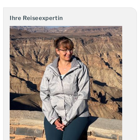
Arusha-Nationalpark und das Enduimet-
Reservat
Ihre Reiseexpertin
Die Reise beginnt im
Arusha-Nationalpark
. Obwohl er zu
den kleineren Parks des Landes zählt, bietet er eine
Fülle an Natur und Tierwelt, die vom beeindruckenden
Mt. Meru
dominiert wird. Im Anschluss führt die Tour zu
einem weniger bekannten, aber reizvollen Ort: dem
Enduimet-Wildreservat
. Hier haben Sie die Möglichkeit,
die Wildnis zu Fuß oder im Jeep aus nächster Nähe zu
erleben.
Usambara-Berge und Mkomazi-Nationalpark
Ihre Route umrundet den Kilimandscharo auf der
Nordseite, einem weniger befahrenen Weg.
Danach erreichen Sie die
Usambara-Berge
. Mit ihrer
Artenvielfalt und unberührten Natur sind sie ein Gebiet,
das zum Wandern einlädt und als Geheimtipp gilt.