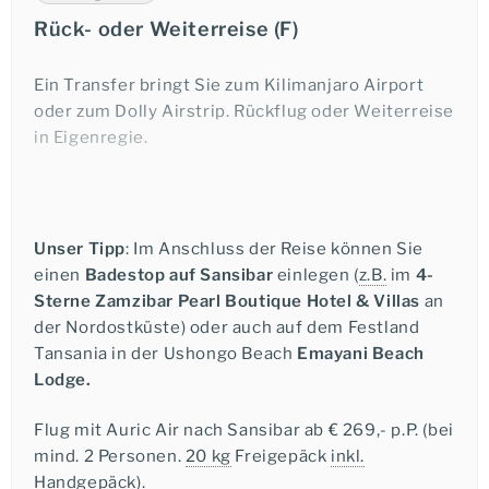
Abendessen und Übernachtung Mkomazi
einen Blick auf den schneebedeckten Kibo – dies
Rück- oder Weiterreise (F)
Nationalpark.
Ich möchte eine telefonische Beratung.
ist allerdings wetterabhängig.
Abendessen und Übernachtung in Arusha.
Ein Transfer bringt Sie zum Kilimanjaro Airport
oder zum Dolly Airstrip. Rückflug oder Weiterreise
in Eigenregie.
Ramona Gack
+49-6021-5825876
Unser Tipp
: Im Anschluss der Reise können Sie
einen
Badestop auf Sansibar
einlegen (
z.B.
im
4-
★★★
★★★★
★★★★★
Sterne Zamzibar Pearl Boutique Hotel & Villas
an
der Nordostküste) oder auch auf dem Festland
Tansania in der Ushongo Beach
Emayani Beach
Lodge.
Flug mit Auric Air nach Sansibar ab € 269,- p.P. (bei
mind. 2 Personen.
20 kg
Freigepäck
inkl.
Handgepäck).