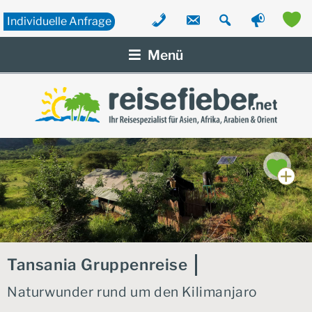
Individuelle
Anfrage
Zum
Inhalt
Menü
springen
Tansania Gruppenreise
Naturwunder rund um den Kilimanjaro