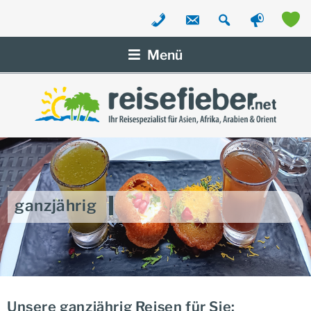
Zum
Inhalt
Menü
springen
ganzjährig
Unsere ganzjährig Reisen für Sie: