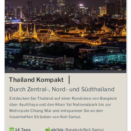
Thailand Kompakt
Durch Zentral-, Nord- und Südthailand
Entdecken Sie Thailand auf einer Rundreise von Bangkok
über Ayutthaya und den Khao Yai Nationalpark bis zur
Metropole Chiang Mai und entspannen Sie an den
traumhaften Stränden von Koh Samui.
14 Tage
ab/bis:
Bangkok/Koh Samui