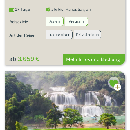
17 Tage
ab/bis:
Hanoi/Saigon
Asien
Vietnam
Reiseziele
Luxusreisen
Privatreisen
Art der Reise
ab
3.659 €
Mehr Infos und Buchung