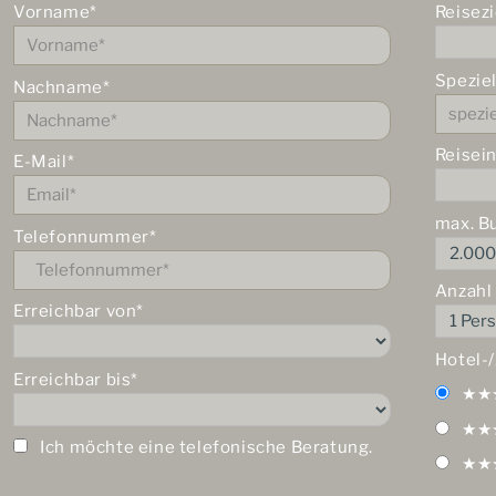
Vorname*
Reisezi
Spezie
Nachname*
Reisei
E-Mail*
max. B
Telefonnummer*
Anzahl
Erreichbar von*
Hotel-
Erreichbar bis*
★★
★★
Ich möchte eine telefonische Beratung.
★★